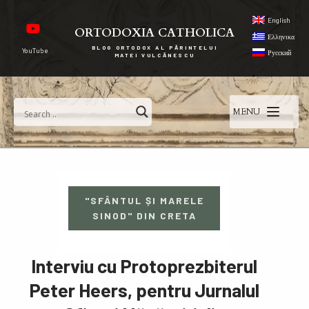
English
ORTODOXIA CATHOLICA
Ελληνικα
BLOG ORTODOX AL PĂRINTELUI
YouTube
Русский
MATEI VULCĂNESCU
MENU
"SFÂNTUL ȘI MARELE
SINOD" DIN CRETA
Interviu cu Protoprezbiterul
Peter Heers, pentru Jurnalul