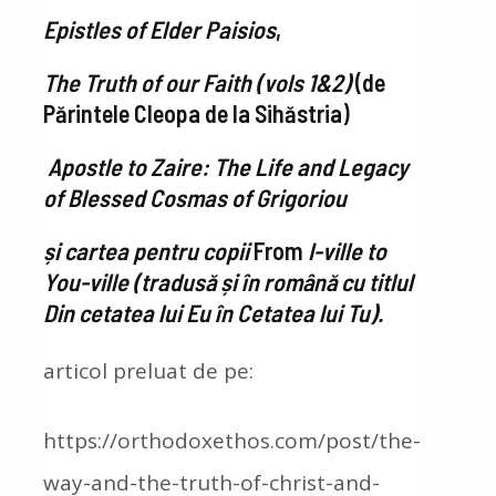
E
pistles of Elder Paisios
,
The Truth of our Faith (vols 1&2)
(de
Părintele Cleopa de la Sihăstria)
Apostle to Zaire: The Life and Legacy
of Blessed Cosmas of Grigoriou
și cartea pentru copii
From
I-ville to
You-ville
(tradusă și în română cu titlul
Din cetatea lui Eu în Cetatea lui Tu
).
articol preluat de pe:
https://orthodoxethos.com/post/the-
way-and-the-truth-of-christ-and-