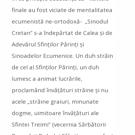
finale au fost viciate de mentalitatea
ecumenistă ne-ortodoxă- „Sinodul
Cretan” s-a îndepărtat de Calea și de
Adevărul Sfinților Părinți și
Sinoadelor Ecumenice. Un duh străin
de cel al Sfinților Părinți, un duh
lumesc a animat lucrările,
proclamând învățături străine și nu
acele „străine graiuri, minunate
dogme, uimitoare învățături ale
Sfintei Treimi” (vecernia Sărbătorii