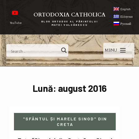
English
ORTODOXIA CATHOLICA
Ελληνικα
BLOG ORTODOX AL PĂRINTELUI
YouTube
Русский
MATEI VULCĂNESCU
MENU
Lună:
august 2016
"SFÂNTUL ȘI MARELE SINOD" DIN
CRETA