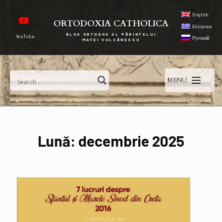
English
ORTODOXIA CATHOLICA
Ελληνικα
BLOG ORTODOX AL PĂRINTELUI
YouTube
Русский
MATEI VULCĂNESCU
MENU
Lună:
decembrie 2025