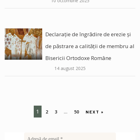
10 octombrie 2025
Declarație de îngrădire de erezie și
de păstrare a calității de membru al
Bisericii Ortodoxe Române
14 august 2025
1
2
3
…
50
NEXT »