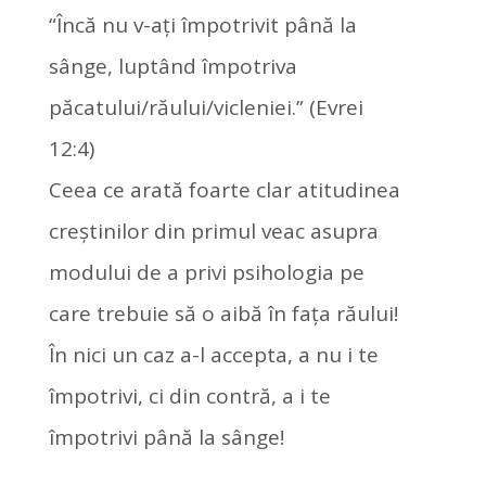
“Încă nu v-ați împotrivit până la
sânge, luptând împotriva
păcatului/răului/vicleniei.” (Evrei
12:4)
Ceea ce arată foarte clar atitudinea
creștinilor din primul veac asupra
modului de a privi psihologia pe
care trebuie să o aibă în fața răului!
În nici un caz a-l accepta, a nu i te
împotrivi, ci din contră, a i te
împotrivi până la sânge!