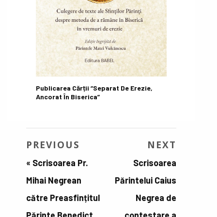
Publicarea Cărții “Separat De Erezie,
Ancorat În Biserica”
PREVIOUS
NEXT
«
Scrisoarea Pr.
Scrisoarea
Mihai Negrean
Părintelui Caius
către Preasfințitul
Negrea de
Părinte Benedict,
contestare a