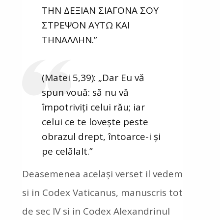
ΤΗΝ ΔΕΞΙΑΝ ΣΙΑΓΟΝΑ ΣΟΥ
ΣΤΡΕΨΟΝ ΑΥΤΩ ΚΑΙ
ΤΗΝΑΛΛΗΝ.”
(Matei 5,39): „Dar Eu vă
spun vouă: să nu vă
împotriviți celui rău; iar
celui ce te lovește peste
obrazul drept, întoarce-i și
pe celălalt.”
Deasemenea același verset il vedem
si in Codex Vaticanus, manuscris tot
de sec IV si in Codex Alexandrinul