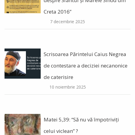
despre Sfântul și Marele Sinod din
Creta 2016”
7 decembrie 2025
Scrisoarea Părintelui Caius Negrea
de contestare a deciziei necanonice
de caterisire
10 noiembrie 2025
Matei 5,39: “Să nu vă împotriviți
celui viclean” ?