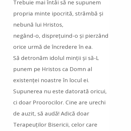
Trebuie mai întâi să ne supunem
propria minte ipocrită, strâmbă și
nebună lui Hristos,
negând-o, disprețuind-o și pierzând
orice urmă de încredere în ea.
Să detronăm idolul minții și să-L
punem pe Hristos ca Domn al
existenței noastre în locul ei.
Supunerea nu este datorată oricui,
ci doar Proorocilor. Cine are urechi
de auzit, să audă! Adică doar
Terapeuților Bisericii, celor care