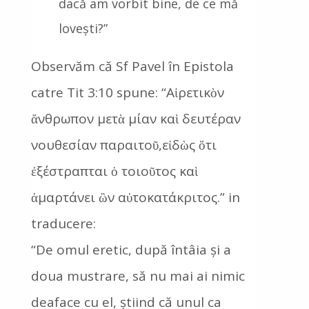
dacă am vorbit bine, de ce mă
lovești?”
Observăm că Sf Pavel în Epistola
catre Tit 3:10 spune: “Αἱρετικὸν
ἄνθρωπον μετὰ μίαν καὶ δευτέραν
νουθεσίαν παραιτοῦ,εἰδὼς ὅτι
ἐξέστραπται ὁ τοιοῦτος καὶ
ἁμαρτάνει ὢν αὐτοκατάκριτος.” in
traducere:
“De omul eretic, după întâia și a
doua mustrare, să nu mai ai nimic
deaface cu el, știind că unul ca