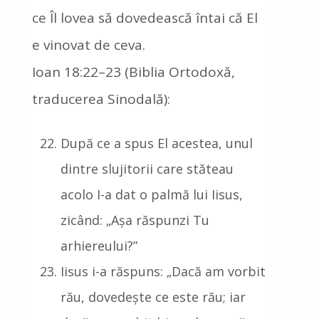
ce Îl lovea să dovedească întai că El
e vinovat de ceva.
Ioan 18:22–23 (Biblia Ortodoxă,
traducerea Sinodală):
După ce a spus El acestea, unul
dintre slujitorii care stăteau
acolo I-a dat o palmă lui Iisus,
zicând: „Așa răspunzi Tu
arhiereului?”
Iisus i-a răspuns: „Dacă am vorbit
rău, dovedește ce este rău; iar