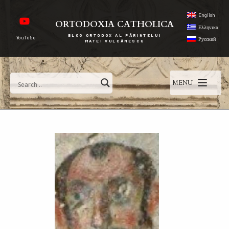
English
ORTODOXIA CATHOLICA
Ελληνικα
BLOG ORTODOX AL PĂRINTELUI
YouTube
Русский
MATEI VULCĂNESCU
MENU