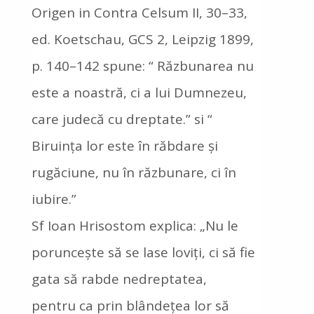
Origen in Contra Celsum II, 30–33,
ed. Koetschau, GCS 2, Leipzig 1899,
p. 140–142 spune: “ Răzbunarea nu
este a noastră, ci a lui Dumnezeu,
care judecă cu dreptate.” si “
Biruința lor este în răbdare și
rugăciune, nu în răzbunare, ci în
iubire.”
Sf Ioan Hrisostom explica: „Nu le
poruncește să se lase loviți, ci să fie
gata să rabde nedreptatea,
pentru ca prin blândețea lor să