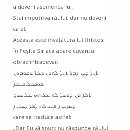
a deveni asemenea lui.
Stai împotriva răului, dar nu deveni
ca el.
Aceasta este învățătura lui Hristos!
În Peșita Siriaca apare cuvantul
obraz întradevar:
ܐܢܐ ܕܝܢ ܐܡܪ ܐܢܐ ܠܟܘܢ ܕܠܐ ܬܩܘܡܘܢ
ܠܘܩܒܠ ܒܝܫܐ
ܐܠܐ ܡܢ ܕܡܚܐ ܠܟ ܥܠ ܗܘ ܥܠ ܚܘܟ
ܕܝܡܝܢܐ ܦܢܝ ܠܗ ܐܦܐ ܐܚܪܢܐ
care se traduce astfel:
„Dar Eu vă spun: nu răspunde răului