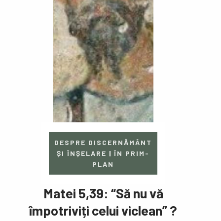
DESPRE DISCERNĂMÂNT
ȘI ÎNȘELARE
|
ÎN PRIM-
PLAN
Matei 5,39: “Să nu vă
împotriviți celui viclean” ?