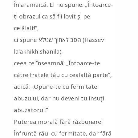
În aramaică, El nu spune: „Întoarce-
ți obrazul ca să fii lovit și pe
celălalt!”,
ci spune הסב לאחיך שנילא (Hassev
la’akhikh shanila),
ceea ce înseamnă: „Întoarce-te
către fratele tău cu cealaltă parte”,
adică: „Opune-te cu fermitate
abuzului, dar nu deveni tu însuți
abuzatorul.”
Puterea morală fără răzbunare!
Înfruntă răul cu fermitate, dar fără