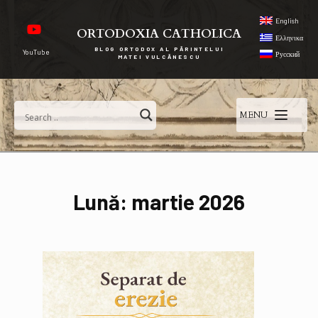
English
ORTODOXIA CATHOLICA
Ελληνικα
BLOG ORTODOX AL PĂRINTELUI
YouTube
Русский
MATEI VULCĂNESCU
MENU
Lună:
martie 2026