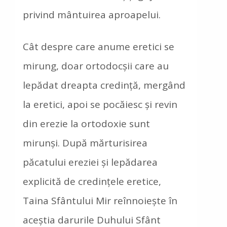
privind mântuirea aproapelui.
Cât despre care anume eretici se
mirung, doar ortodocşii care au
lepădat dreapta credinţă, mergând
la eretici, apoi se pocăiesc şi revin
din erezie la ortodoxie sunt
mirunşi. După mărturisirea
păcatului ereziei şi lepădarea
explicită de credinţele eretice,
Taina Sfântului Mir reînnoieşte în
aceştia darurile Duhului Sfânt