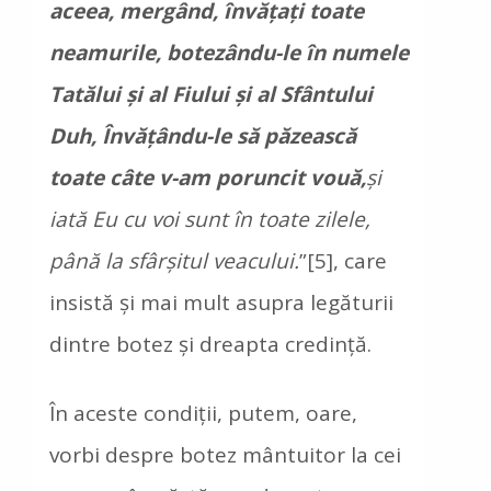
aceea, mergând, învăţaţi toate
neamurile, botezându-le în numele
Tatălui şi al Fiului şi al Sfântului
Duh, Învăţându-le să păzească
toate câte v-am poruncit vouă,
şi
iată Eu cu voi sunt în toate zilele,
până la sfârşitul veacului.
”[5], care
insistă şi mai mult asupra legăturii
dintre botez şi dreapta credinţă.
În aceste condiţii, putem, oare,
vorbi despre botez mântuitor la cei