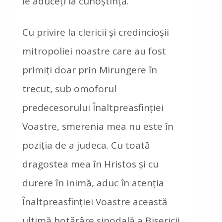
le aduceți la cunoștință.
Cu privire la clericii și credincioșii
mitropoliei noastre care au fost
primiți doar prin Mirungere în
trecut, sub omoforul
predecesorului Înaltpreasfinției
Voastre, smerenia mea nu este în
poziția de a judeca. Cu toată
dragostea mea în Hristos și cu
durere în inimă, aduc în atenția
Înaltpreasfinției Voastre această
ultimă hotărâre sinodală a Bisericii