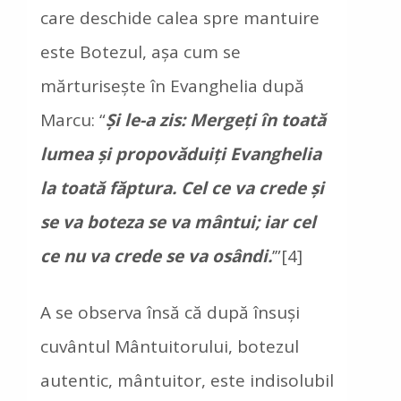
care deschide calea spre mantuire
este Botezul, așa cum se
mărturisește în Evanghelia după
Marcu: “
Şi le-a zis: Mergeţi în toată
lumea şi propovăduiţi Evanghelia
la toată făptura. Cel ce va crede şi
se va boteza se va mântui; iar cel
ce nu va crede se va osândi.
’”[4]
A se observa însă că după însuşi
cuvântul Mântuitorului, botezul
autentic, mântuitor, este indisolubil