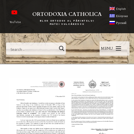
English
ORTODOXIA CATHOLICA
Ελληνικα
BLOG ORTODOX AL PĂRINTELUI
YouTube
Русский
MATEI VULCĂNESCU
MENU