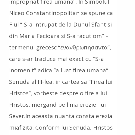
impropriat firea umana”. In Simbolul
Niceo Constantinopolitan se spune ca
Fiul ” S-a intrupat de la Duhul Sfant si
din Maria Fecioara si S-a facut om” –
termenul grecesc “ενανθρωπησαντα”,
care s-ar traduce mai exact cu “S-a
inomenit” adica “a luat firea umana“.
Senuda al III-lea, in cartea sa “Firea lui
Hristos“, vorbeste despre o fire a lui
Hristos, mergand pe linia ereziei lui
Sever.In aceasta nuanta consta erezia
miafizita. Conform lui Senuda, Hristos