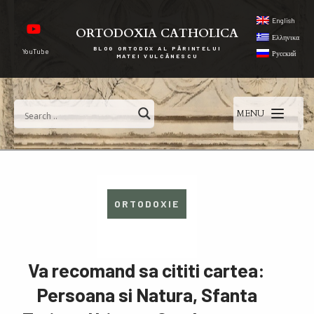
English
ORTODOXIA CATHOLICA
Ελληνικα
BLOG ORTODOX AL PĂRINTELUI
YouTube
Русский
MATEI VULCĂNESCU
MENU
ORTODOXIE
Va recomand sa cititi cartea:
Persoana si Natura, Sfanta