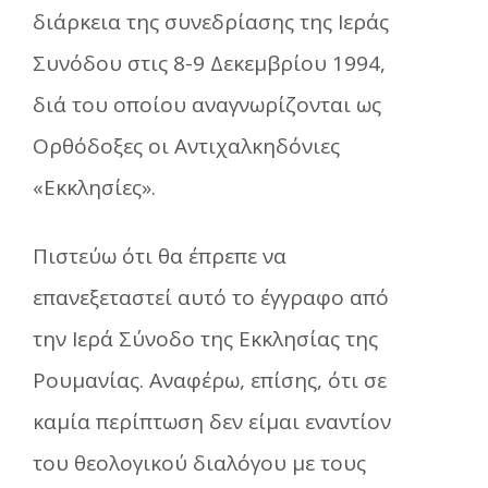
διάρκεια της συνεδρίασης της Ιεράς
Συνόδου στις 8-9 Δεκεμβρίου 1994,
διά του οποίου αναγνωρίζονται ως
Ορθόδοξες οι Αντιχαλκηδόνιες
«Εκκλησίες».
Πιστεύω ότι θα έπρεπε να
επανεξεταστεί αυτό το έγγραφο από
την Ιερά Σύνοδο της Εκκλησίας της
Ρουμανίας. Αναφέρω, επίσης, ότι σε
καμία περίπτωση δεν είμαι εναντίον
του θεολογικού διαλόγου με τους