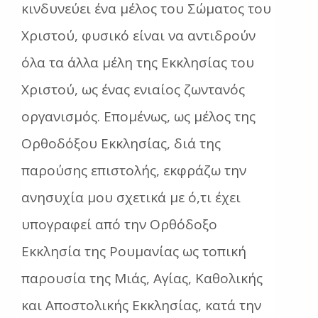
κινδυνεύει ένα μέλος του Σώματος του
Χριστού, φυσικό είναι να αντιδρούν
όλα τα άλλα μέλη της Εκκλησίας του
Χριστού, ως ένας ενιαίος ζωντανός
οργανισμός. Επομένως, ως μέλος της
Ορθοδόξου Εκκλησίας, διά της
παρούσης επιστολής, εκφράζω την
ανησυχία μου σχετικά με ό,τι έχει
υπογραφεί από την Ορθόδοξο
Εκκλησία της Ρουμανίας ως τοπική
παρουσία της Μιάς, Αγίας, Καθολικής
και Αποστολικής Εκκλησίας, κατά την