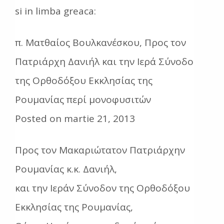
si in limba greaca:
π. Ματθαίος Βουλκανέσκου, Προς τον
Πατριάρχη Δανιήλ και την Ιερά Σύνοδο
της Ορθοδόξου Εκκλησίας της
Ρουμανίας περί μονοφυσιτών
Posted on martie 21, 2013
Προς τον Μακαριώτατον Πατριάρχην
Ρουμανίας κ.κ. Δανιήλ,
και την Ιεράν Σύνοδον της Ορθοδόξου
Εκκλησίας της Ρουμανίας,