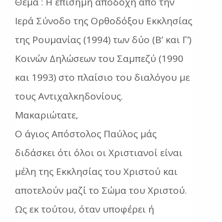
Θέμα : H επίσημη αποδοχή από την
Ιερά Σύνοδο της Ορθοδόξου Εκκλησίας
της Ρουμανίας (1994) των δύο (Β’ και Γ’)
Κοινών Δηλώσεων του Σαμπεζύ (1990
και 1993) στο πλαίσιο του διαλόγου με
τους Αντιχαλκηδονίους.
Μακαριώτατε,
O άγιος Απόστολος Παύλος μάς
διδάσκει ότι όλοι οι Χριστιανοί είναι
μέλη της Εκκλησίας του Χριστού και
αποτελούν μαζί το Σώμα του Χριστού.
Ως εκ τούτου, όταν υποφέρει ή