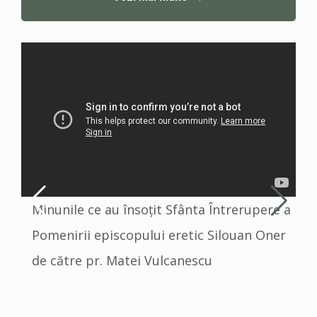
Minunile ce au însoțit Sfânta Întrerupere a
Î
Pomenirii episcopului eretic Silouan Oner
e
de către pr. Matei Vulcanescu
V