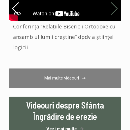
Conferința “Relațiile Bisericii Ortodoxe cu
A
ansamblul lumii creștine” dpdv a științei
logicii
Mai multe videouri
Videouri despre Sfânta
Îngrădire de erezie
Vezi mai multe