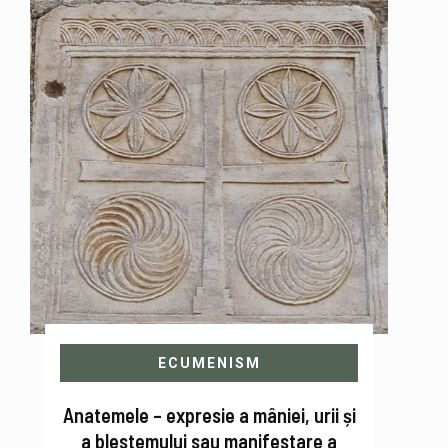
ECUMENISM
Anatemele – expresie a mâniei, urii și
a blestemului sau manifestare a