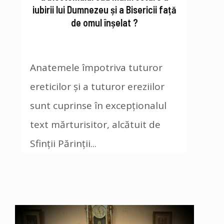
iubirii lui Dumnezeu și a Bisericii față
de omul înșelat ?
Anatemele împotriva tuturor
ereticilor și a tuturor ereziilor
sunt cuprinse în excepționalul
text mărturisitor, alcătuit de
Sfinții Părinții...