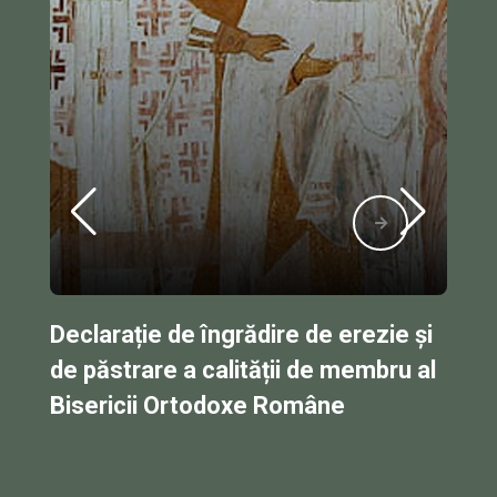
e de erezie și
Monahul Serafim și Pr The
i de membru al
Zisis: Nu mai este justificat
omâne
rămânerea în comuniune c
ecumeniștii