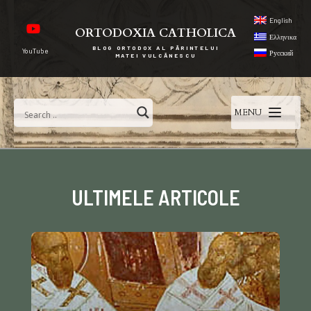
English
ORTODOXIA CATHOLICA
Ελληνικα
BLOG ORTODOX AL PĂRINTELUI
YouTube
Русский
MATEI VULCĂNESCU
MENU
ULTIMELE ARTICOLE