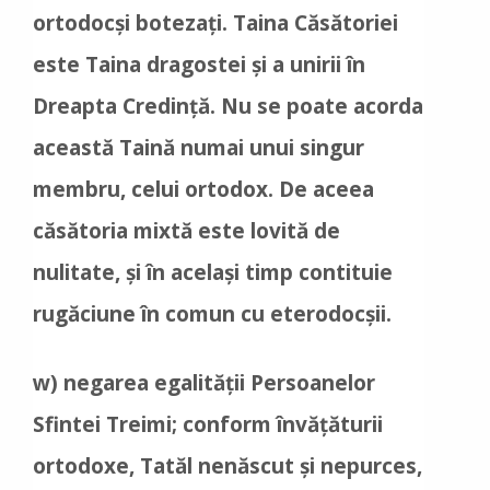
ortodocși botezați. Taina Căsătoriei
este Taina dragostei și a unirii în
Dreapta Credință. Nu se poate acorda
această Taină numai unui singur
membru, celui ortodox. De aceea
căsătoria mixtă este lovită de
nulitate, și în același timp contituie
rugăciune în comun cu eterodocșii.
w) negarea egalității Persoanelor
Sfintei Treimi; conform învățăturii
ortodoxe, Tatăl nenăscut și nepurces,