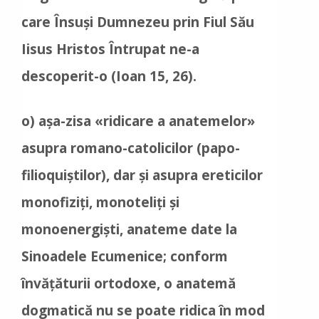
care Însuși Dumnezeu prin Fiul Său
Iisus Hristos Întrupat ne-a
descoperit-o (Ioan 15, 26).
o) așa-zisa «ridicare a anatemelor»
asupra romano-catolicilor (papo-
filioquiștilor), dar și asupra ereticilor
monofiziți, monoteliți și
monoenergiști, anateme date la
Sinoadele Ecumenice; conform
învățăturii ortodoxe, o anatemă
dogmatică nu se poate ridica în mod