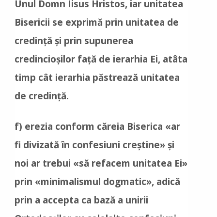
Unul Domn Iisus Hristos, iar unitatea
Bisericii se exprimă prin unitatea de
credință și prin supunerea
credincioșilor față de ierarhia Ei, atâta
timp cât ierarhia păstrează unitatea
de credință.
f) erezia conform căreia Biserica «ar
fi divizată în confesiuni creștine» și
noi ar trebui «să refacem unitatea Ei»
prin «minimalismul dogmatic», adică
prin a accepta ca bază a unirii