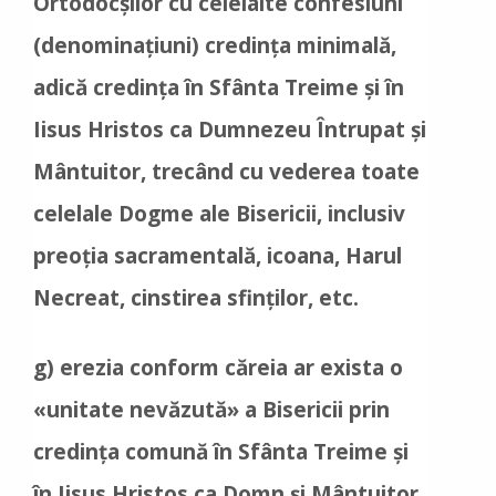
Ortodocșilor cu celelalte confesiuni
(denominațiuni) credința minimală,
adică credința în Sfânta Treime și în
Iisus Hristos ca Dumnezeu Întrupat și
Mântuitor, trecând cu vederea toate
celelale Dogme ale Bisericii, inclusiv
preoția sacramentală, icoana, Harul
Necreat, cinstirea sfinților, etc.
g) erezia conform căreia ar exista o
«unitate nevăzută» a Bisericii prin
credința comună în Sfânta Treime și
în Iisus Hristos ca Domn și Mântuitor,