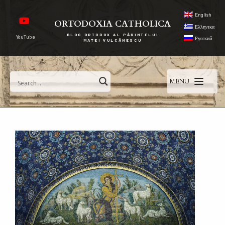
English
ORTODOXIA CATHOLICA
Ελληνικα
BLOG ORTODOX AL PĂRINTELUI
YouTube
Русский
MATEI VULCĂNESCU
MENU