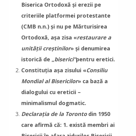
Biserica Ortodoxă și erezii pe
criteriile platformei protestante
(CMB n.n.) și nu pe Mărturisirea
Ortodoxă, aşa zisa «
restaurare a
unităţii creştinilor
» şi denumirea
istorică de „
biserici”
pentru eretici.
Constituţia aşa zisului «
Consiliu
Mondial al Bisericilor
» ca bază a
dialogului cu ereticii –
minimalismul dogmatic.
Declaraţia de la Toronto
din 1950
care afirmă că: 1. există membri ai
Bisericii în afara zidurilor Bisericii