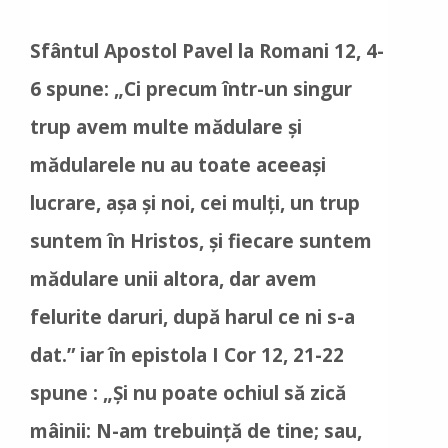
Sfântul Apostol Pavel la Romani 12, 4-
6 spune: „Ci precum într-un singur
trup avem multe mădulare și
mădularele nu au toate aceeași
lucrare, așa și noi, cei mulți, un trup
suntem în Hristos, și fiecare suntem
mădulare unii altora, dar avem
felurite daruri, după harul ce ni s-a
dat.” iar în epistola I Cor 12, 21-22
spune : „Și nu poate ochiul să zică
mâinii: N-am trebuință de tine; sau,