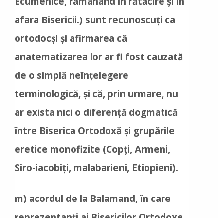
Ecumenice, rămânând în rătăcire și în
afara Bisericii.) sunt recunoscuți ca
ortodocși și afirmarea că
anatematizarea lor ar fi fost cauzată
de o simplă neînțelegere
terminologică, și că, prin urmare, nu
ar exista nici o diferență dogmatică
între Biserica Ortodoxă și grupările
eretice monofizite (Copți, Armeni,
Siro-iacobiți, malabarieni, Etiopieni).
m) acordul de la Balamand, în care
reprezentanți ai Bisericilor Ortodoxe