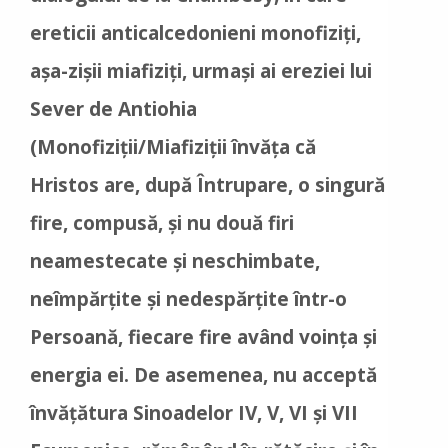
ereticii anticalcedonieni monofiziți,
așa-zișii miafiziți, urmași ai ereziei lui
Sever de Antiohia
(Monofiziții/Miafiziții învăța că
Hristos are, după Întrupare, o singură
fire, compusă, şi nu două firi
neamestecate și neschimbate,
neîmpărțite și nedespărțite într-o
Persoană, fiecare fire având voința și
energia ei. De asemenea, nu acceptă
învățătura Sinoadelor IV, V, VI și VII