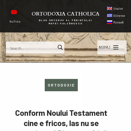
English
ORTODOXIA CATHOLICA
Ελληνικα
BLOG ORTODOX AL PĂRINTELUI
YouTube
Русский
MATEI VULCĂNESCU
MENU
ORTODOXIE
Conform Noului Testament
cine e fricos, las nu se