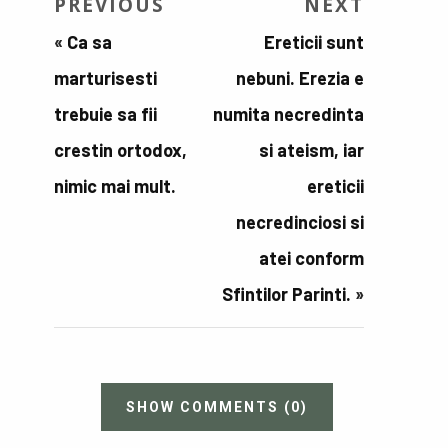
PREVIOUS
NEXT
«
Ca sa
Ereticii sunt
marturisesti
nebuni. Erezia e
trebuie sa fii
numita necredinta
crestin ortodox,
si ateism, iar
nimic mai mult.
ereticii
necredinciosi si
atei conform
Sfintilor Parinti.
»
SHOW COMMENTS
(0)