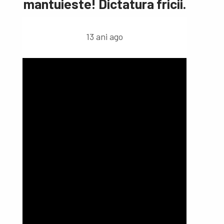
mantuieste! Dictatura fricii.
13 ani ago