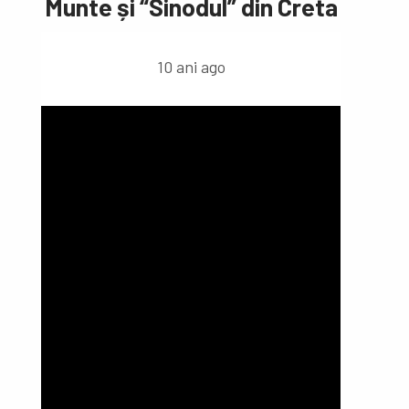
Munte și “Sinodul” din Creta
10 ani ago