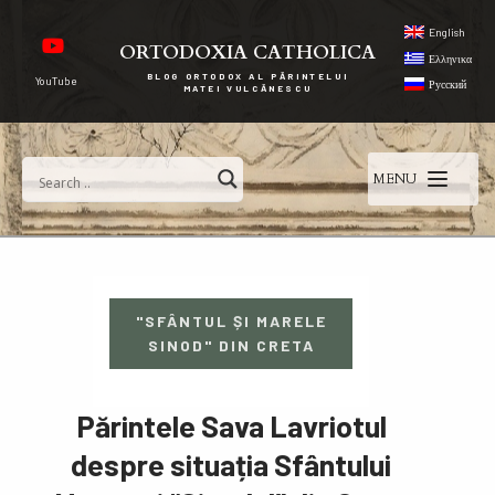
English
ORTODOXIA CATHOLICA
Ελληνικα
BLOG ORTODOX AL PĂRINTELUI
YouTube
Русский
MATEI VULCĂNESCU
MENU
"SFÂNTUL ȘI MARELE
SINOD" DIN CRETA
Părintele Sava Lavriotul
despre situația Sfântului