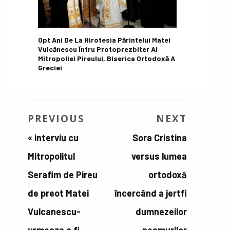
Opt Ani De La Hirotesia Părintelui Matei
Vulcănescu Întru Protoprezbiter Al
Mitropoliei Pireului, Biserica Ortodoxă A
Greciei
PREVIOUS
NEXT
«
interviu cu
Sora Cristina
Mitropolitul
versus lumea
Serafim de Pireu
ortodoxă
de preot Matei
încercând a jertfi
Vulcanescu-
dumnezeilor