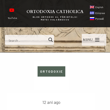
English
ORTODOXIA CATHOLICA
Ελληνικα
BLOG ORTODOX AL PĂRINTELUI
YouTube
Русский
MATEI VULCĂNESCU
MENU
ORTODOXIE
12 ani ago