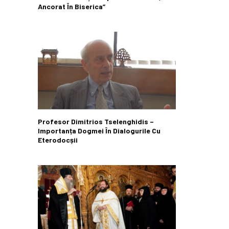
Ancorat În Biserica”
Profesor Dimitrios Tselenghidis –
Importanța Dogmei În Dialogurile Cu
Eterodocșii