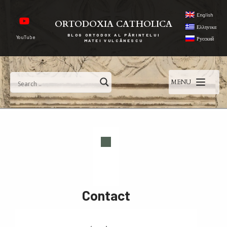
English
ORTODOXIA CATHOLICA
Ελληνικα
BLOG ORTODOX AL PĂRINTELUI
YouTube
Русский
MATEI VULCĂNESCU
MENU
Contact