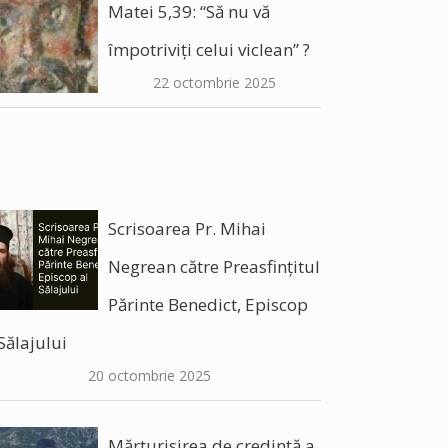
Matei 5,39: “Să nu vă
împotriviți celui viclean” ?
22 octombrie 2025
Scrisoarea Pr. Mihai
Negrean către Preasfințitul
Părinte Benedict, Episcop
Sălajului
20 octombrie 2025
Mărturisirea de credință a