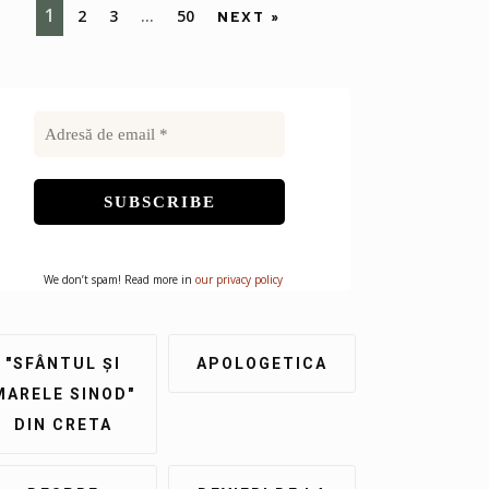
1
2
3
…
50
NEXT »
We don’t spam! Read more in
our privacy policy
"SFÂNTUL ȘI
APOLOGETICA
MARELE SINOD"
DIN CRETA