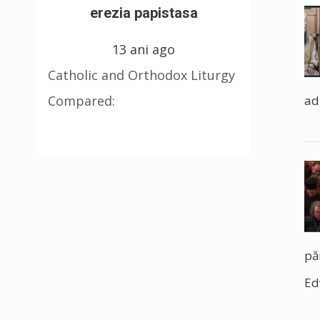
erezia papistasa
13 ani ago
Catholic and Orthodox Liturgy
Compared:
ad
pă
Ed