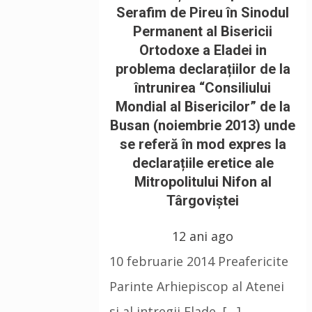
Serafim de Pireu în Sinodul
Permanent al Bisericii
Ortodoxe a Eladei in
problema declarațiilor de la
întrunirea “Consiliului
Mondial al Bisericilor” de la
Busan (noiembrie 2013) unde
se referă în mod expres la
declarațiile eretice ale
Mitropolitului Nifon al
Târgoviștei
12 ani ago
10 februarie 2014 Preafericite
Parinte Arhiepiscop al Atenei
si al intregii Elade, […]