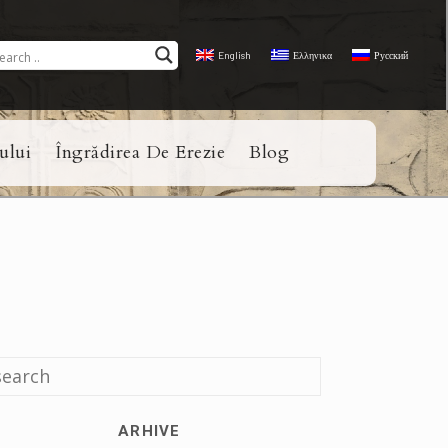
English
Ελληνικα
Русский
ului
Îngrădirea De Erezie
Blog
ARHIVE