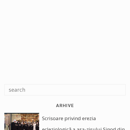
ARHIVE
Scrisoare privind erezia
ecleziologică a așa-zisului Sinod din