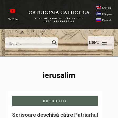
English
ORTODOXIA CATHOLICA
Ελληνικα
BLOG ORTODOX AL PĂRINTELUI
YouTube
Русский
MATEI VULCĂNESCU
MENU
ierusalim
ORTODOXIE
Scrisoare deschisă către Patriarhul