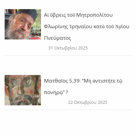
Αἱ ὕβρεις τοῦ Μητροπολίτου
Φλωρίνης Ἰρηναίου κατὰ τοῦ Ἁγίου
Πνεύματος
31 Οκτωβρίου 2025
Ματθαῖος 5,39: “Μὴ ἀντιστῆτε τῷ
πονηρῷ” ?
22 Οκτωβρίου 2025