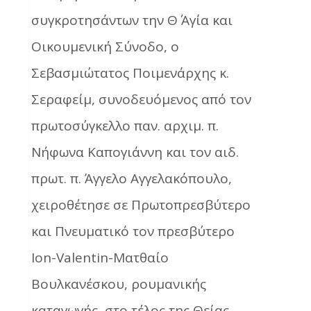
συγκροτησάντων την Θ΄ Αγία και
Οικουμενική Σύνοδο, ο
Σεβασμιώτατος Ποιμενάρχης κ.
Σεραφείμ, συνοδευόμενος από τον
πρωτοσύγκελλο παν. αρχιμ. π.
Νήφωνα Καπογιάννη και τον αιδ.
πρωτ. π. Άγγελο Αγγελακόπουλο,
χειροθέτησε σε Πρωτοπρεσβύτερο
και Πνευματικό τον πρεσβύτερο
Ion-Valentin-Ματθαίο
Βουλκανέσκου, ρουμανικής
καταγωγής, στο τέλος της Θείας