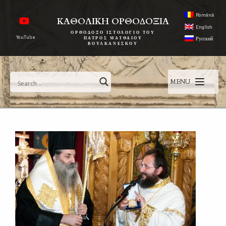
Română
ΚΑΘΟΛΙΚΗ ΟΡΘΟΔΟΞΙΑ
English
ΟΡΘΌΔΟΞΟ ΙΣΤΟΛΌΓΙΟ ΤΟΥ
YouTube
ΠΑΤΡΌΣ ΜΑΤΘΑΊΟΥ
Русский
ΒΟΥΛΚΑΝΈΣΚΟΥ
MENU