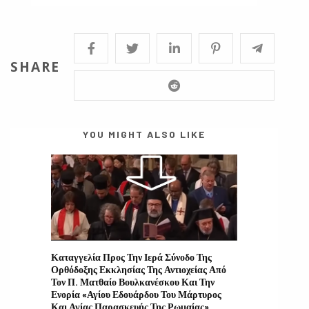
SHARE
YOU MIGHT ALSO LIKE
Καταγγελία Προς Την Ιερά Σύνοδο Της
Ορθόδοξης Εκκλησίας Της Αντιοχείας Από
Τον Π. Ματθαίο Βουλκανέσκου Και Την
Ενορία «Αγίου Εδουάρδου Του Μάρτυρος
Και Αγίας Παρασκευής Της Ρωμαίας»