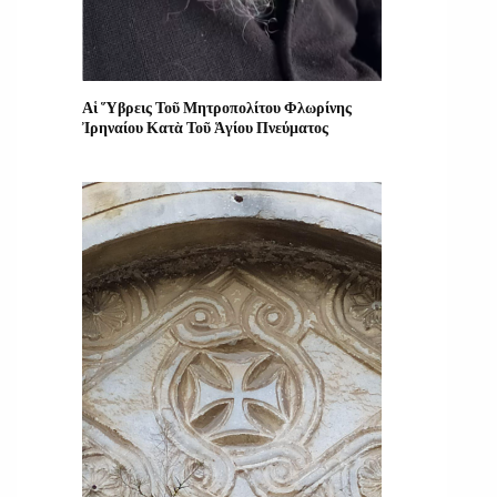
Αἱ Ὕβρεις Τοῦ Μητροπολίτου Φλωρίνης
Ἰρηναίου Κατὰ Τοῦ Ἁγίου Πνεύματος