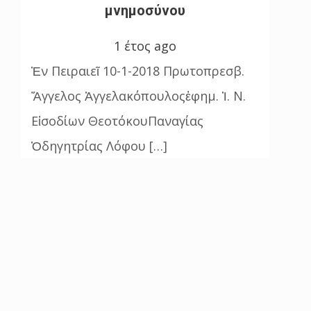
μνημοσύνου
1 έτος ago
Ἐν Πειραιεῖ 10-1-2018 Πρωτοπρεσβ.
Ἄγγελος Ἀγγελακόπουλοςἐφημ. Ἱ. Ν.
Εἰσοδίων ΘεοτόκουΠαναγίας
Ὀδηγητρίας Λόφου […]