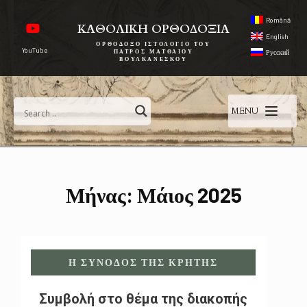
Română
ΚΑΘΟΛΙΚΗ ΟΡΘΟΔΟΞΙΑ
English
ΟΡΘΌΔΟΞΟ ΙΣΤΟΛΌΓΙΟ ΤΟΥ
YouTube
ΠΑΤΡΌΣ ΜΑΤΘΑΊΟΥ
Русский
ΒΟΥΛΚΑΝΈΣΚΟΥ
MENU
Μήνας:
Μάιος 2025
Η ΣΎΝΟΔΟΣ ΤΗΣ ΚΡΉΤΗΣ
Συμβολή στο θέμα της διακοπής