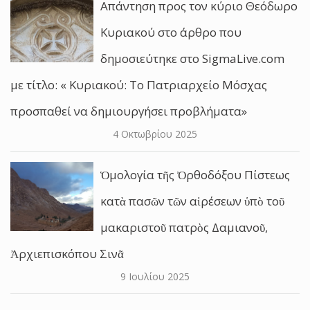
Απάντηση προς τον κύριο Θεόδωρο
Κυριακού στο άρθρο που
δημοσιεύτηκε στο SigmaLive.com
με τίτλο: « Κυριακού: Το Πατριαρχείο Μόσχας
προσπαθεί να δημιουργήσει προβλήματα»
4 Οκτωβρίου 2025
Ὁμολογία τῆς Ὀρθοδόξου Πίστεως
κατὰ πασῶν τῶν αἱρέσεων ὑπὸ τοῦ
μακαριστοῦ πατρὸς Δαμιανοῦ,
Ἀρχιεπισκόπου Σινᾶ
9 Ιουλίου 2025