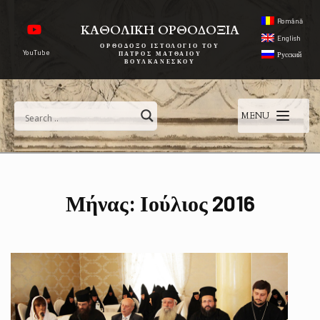
Română
ΚΑΘΟΛΙΚΗ ΟΡΘΟΔΟΞΙΑ
English
ΟΡΘΌΔΟΞΟ ΙΣΤΟΛΌΓΙΟ ΤΟΥ
YouTube
ΠΑΤΡΌΣ ΜΑΤΘΑΊΟΥ
Русский
ΒΟΥΛΚΑΝΈΣΚΟΥ
MENU
Μήνας:
Ιούλιος 2016