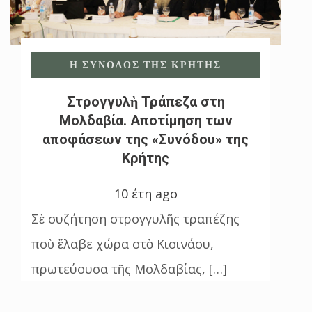
Η ΣΎΝΟΔΟΣ ΤΗΣ ΚΡΉΤΗΣ
Στρογγυλὴ Τράπεζα στη
Μολδαβία. Αποτίμηση των
αποφάσεων της «Συνόδου» της
Κρήτης
10 έτη ago
Σὲ συζήτηση στρογγυλῆς τραπέζης
ποὺ ἔλαβε χώρα στὸ Κισινάου,
πρωτεύουσα τῆς Μολδαβίας, […]