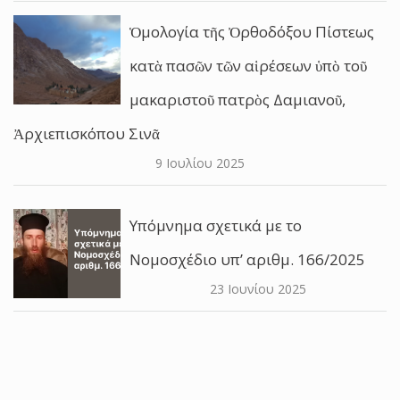
Ὁμολογία τῆς Ὀρθοδόξου Πίστεως
κατὰ πασῶν τῶν αἱρέσεων ὑπὸ τοῦ
μακαριστοῦ πατρὸς Δαμιανοῦ,
Ἀρχιεπισκόπου Σινᾶ
9 Ιουλίου 2025
Υπόμνημα σχετικά με το
Νομοσχέδιο υπ’ αριθμ. 166/2025
23 Ιουνίου 2025