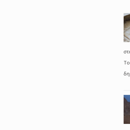
στ
Το
δη