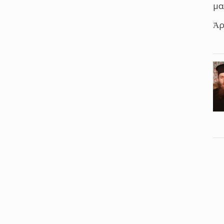
μα
Ἀρ