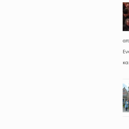
απ
Εν
κα