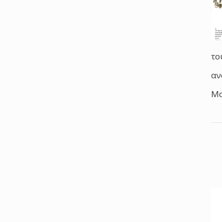
το
αν
Μα