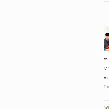
Αν
Μη
ΔΕ
Πα