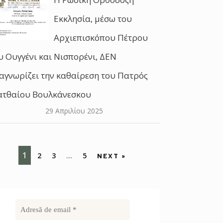
Εκκλησία, μέσω του
Αρχιεπισκόπου Πέτρου
υ Ουγγένι και Νισπορένι, ΔΕΝ
αγνωρίζει την καθαίρεση του Πατρός
τθαίου Βουλκάνεσκου
29 Απριλίου 2025
1
2
3
…
5
NEXT »